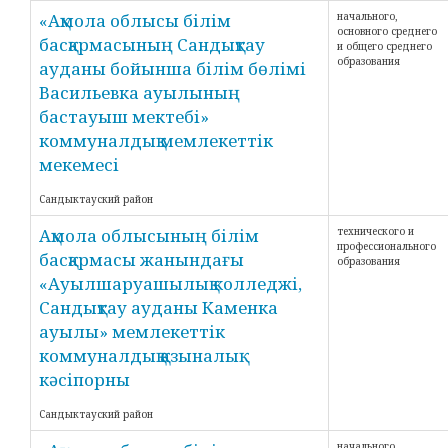
«Ақмола облысы білім
начального,
основного среднего
басқармасының Сандықтау
и общего среднего
образования
ауданы бойынша білім бөлімі
Васильевка ауылының
бастауыш мектебі»
коммуналдық мемлекеттік
мекемесі
Сандыктауский район
Ақмола облысының білім
технического и
профессионального
басқармасы жанындағы
образования
«Ауылшаруашылық колледжі,
Сандықтау ауданы Каменка
ауылы» мемлекеттік
коммуналдық қазыналық
кәсіпорны
Сандыктауский район
начального,