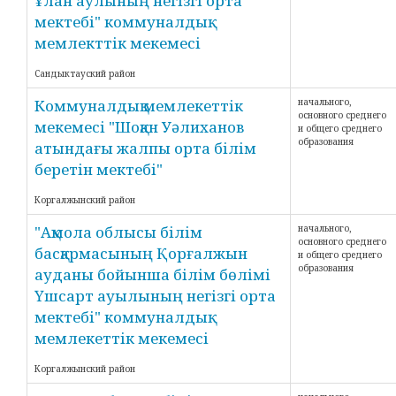
Ұлан аулының негізгі орта
мектебі" коммуналдық
мемлекттік мекемесі
Сандыктауский район
Коммуналдық мемлекеттік
начального,
основного среднего
мекемесі "Шоқан Уәлиханов
и общего среднего
образования
атындағы жалпы орта білім
беретін мектебі"
Коргалжынский район
"Ақмола облысы білім
начального,
основного среднего
басқармасының Қорғалжын
и общего среднего
образования
ауданы бойынша білім бөлімі
Үшсарт ауылының негізгі орта
мектебі" коммуналдық
мемлекеттік мекемесі
Коргалжынский район