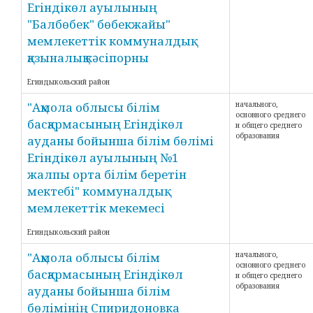
Егіндікөл ауылының
"Балбөбек" бөбекжайы"
мемлекеттік коммуналдық
қазыналық кәсіпорны
Егиндыкольский район
"Ақмола облысы білім
начального,
основного среднего
басқармасының Егіндікөл
и общего среднего
образования
ауданы бойынша білім бөлімі
Егіндікөл ауылының №1
жалпы орта білім беретін
мектебі" коммуналдық
мемлекеттік мекемесі
Егиндыкольский район
"Ақмола облысы білім
начального,
основного среднего
басқармасының Егіндікөл
и общего среднего
образования
ауданы бойынша білім
бөлімінің Спиридоновка