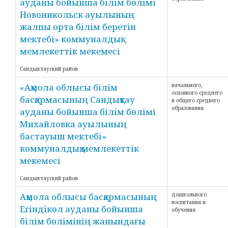
ауданы бойынша білім бөлімі
Новоникольск ауылының
жалпы орта білім беретін
мектебі» коммуналдық
мемлекеттік мекемесі
Сандыктауский район
«Ақмола облысы білім
начального,
основного среднего
басқармасының Сандықтау
и общего среднего
образования
ауданы бойынша білім бөлімі
Михайловка ауылының
бастауыш мектебі»
коммуналдық мемлекеттік
мекемесі
Сандыктауский район
Ақмола облысы басқармасының
дошкольного
воспитания и
Егіндікөл ауданы бойынша
обучения
білім бөлімінің жанындағы