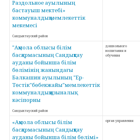
Раздольное ауылының
бастауыш мектебі»
коммуналдық мемлекеттік
мекемесі
Сандыктауский район
"Ақмола облысы білім
дошкольного
воспитания и
басқармасының Сандықтау
обучения
ауданы бойынша білім
бөлімінің жанындағы
Балкашин ауылының "Ер-
Төстік"бөбекжайы"мемлекеттік
коммуналдық қазыналық
кәсіпорны
Сандыктауский район
«Ақмола облысы білім
орган управления
басқармасының Сандықтау
ауданы бойынша білім бөлімі»