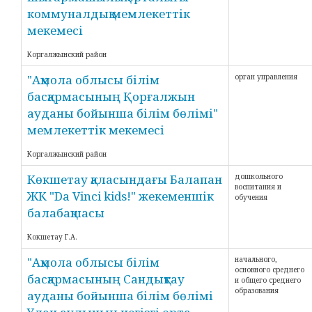
коммуналдық мемлекеттік
мекемесі
Коргалжынский район
"Ақмола облысы білім
орган управления
басқармасының Қорғалжын
ауданы бойынша білім бөлімі"
мемлекеттік мекемесі
Коргалжынский район
Көкшетау қаласындағы Балапан
дошкольного
воспитания и
ЖК "Da Vinci kids!" жекеменшік
обучения
балабақшасы
Кокшетау Г.А.
"Ақмола облысы білім
начального,
основного среднего
басқармасының Сандықтау
и общего среднего
образования
ауданы бойынша білім бөлімі