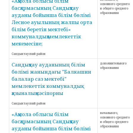
«Ақмола облысы білім
основного среднего
басқармасының Сандықтау
и общего среднего
образования
ауданы бойынша білім бөлімі
Лесное ауылының жалпы орта
білім беретін мектебі»
коммуналдық мемлекеттік
мекемесіне;
Сандыктауский район
Сандықтау ауданының білім
дополнительного
образования
бөлімі жанындағы "Балкашин
балалар саз мектебі"
мемлекеттік коммуналдық
қазыналық кәсіпорны
Сандыктауский район
«Ақмола облысы білім
начального,
основного среднего
басқармасының Сандықтау
и общего среднего
образования
ауданы бойынша білім бөлімі