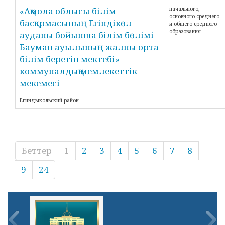
«Ақмола облысы білім
начального,
основного среднего
басқармасының Егіндікөл
и общего среднего
образования
ауданы бойынша білім бөлімі
Бауман ауылының жалпы орта
білім беретін мектебі»
коммуналдық мемлекеттік
мекемесі
Егиндыкольский район
Беттер
1
2
3
4
5
6
7
8
9
24