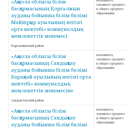
«Ақмола облысы білім
начального,
основного среднего
басқармасының Қорғалжын
и общего среднего
образования
ауданы бойынша білім бөлімі
Майшұқыр ауылының негізгі
орта мектебі» коммуналдық
мемлекеттік мекемесі
Коргалжынский район
«Ақмола облысы білім
начального,
основного среднего
басқармасының Сандықтау
и общего среднего
образования
ауданы бойынша білім бөлімі
Барақпай ауылының негізгі орта
мектебі» коммуналдық
мемлекеттік мекемесіне
Сандыктауский район
«Ақмола облысы білім
начального,
основного среднего
басқармасының Сандықтау
и общего среднего
образования
ауданы бойынша білім бөлімі