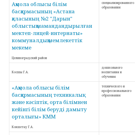
Ақмола облысы білім
специализированного
образования
басқармасының «Астана
қаласының №2 "Дарын"
облыстық мамандандырылған
мектеп-лицей-интернаты»
коммуналдық мемлекеттік
мекеме
Целиноградский район
дошкольного
Косшы Г.А.
воспитания и
обучения
«Ақмола облысы білім
технического и
профессионального
басқармасының техникалық
образования
және кәсіптік, орта білімнен
кейінгі білім беруді дамыту
орталығы» КММ
Кокшетау Г.А.