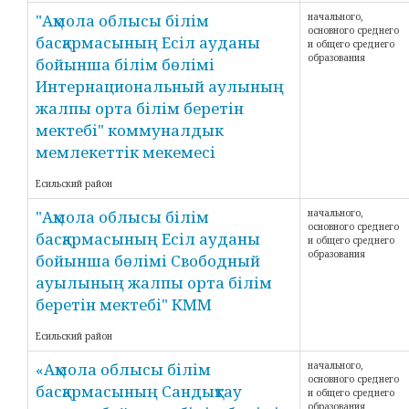
"Ақмола облысы білім
начального,
основного среднего
басқармасының Есіл ауданы
и общего среднего
образования
бойынша білім бөлімі
Интернациональный аулының
жалпы орта білім беретін
мектебі" коммуналдык
мемлекеттік мекемесі
Есильский район
"Ақмола облысы білім
начального,
основного среднего
басқармасының Есіл ауданы
и общего среднего
образования
бойынша бөлімі Свободный
ауылының жалпы орта білім
беретін мектебі" КММ
Есильский район
«Ақмола облысы білім
начального,
основного среднего
басқармасының Сандықтау
и общего среднего
образования