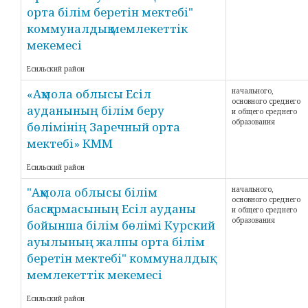
орта білім беретін мектебі"
коммуналдық мемлекеттік
мекемесі
Есильский район
«Ақмола облысы Есіл
начального,
основного среднего
ауданының білім беру
и общего среднего
образования
бөлімінің Заречный орта
мектебі» КММ
Есильский район
"Ақмола облысы білім
начального,
основного среднего
басқармасының Есіл ауданы
и общего среднего
образования
бойынша білім бөлімі Курский
ауылының жалпы орта білім
беретін мектебі" коммуналдық
мемлекеттік мекемесі
Есильский район