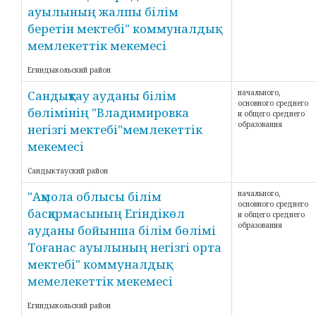
ауылының жалпы білім
беретін мектебі" коммуналдық
мемлекеттік мекемесі
Егиндыкольский район
Сандықтау ауданы білім
начального,
основного среднего
бөлімінің "Владимировка
и общего среднего
образования
негізгі мектебі"мемлекеттік
мекемесі
Сандыктауский район
"Ақмола облысы білім
начального,
основного среднего
басқармасының Егіндікөл
и общего среднего
образования
ауданы бойынша білім бөлімі
Тоғанас ауылының негізгі орта
мектебі" коммуналдық
мемелекеттік мекемесі
Егиндыкольский район