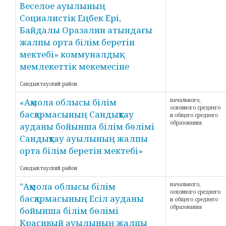
Веселое ауылының
Социалистік Еңбек Ері,
Байдалы Оразалин атындағы
жалпы орта білім беретін
мектебі» коммуналдық
мемлекеттік мекемесіне
Сандыктауский район
«Ақмола облысы білім
начального,
основного среднего
басқармасының Сандықтау
и общего среднего
образования
ауданы бойынша білім бөлімі
Сандықтау ауылының жалпы
орта білім беретін мектебі»
Сандыктауский район
"Ақмола облысы білім
начального,
основного среднего
басқармасының Есіл ауданы
и общего среднего
образования
бойынша білім бөлімі
Красивый ауылының жалпы