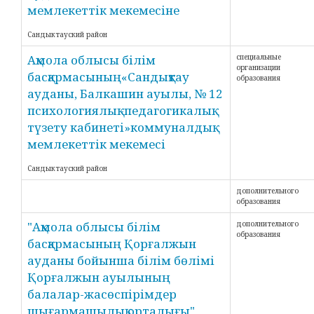
мемлекеттік мекемесіне
Сандыктауский район
Ақмола облысы білім
специальные
организации
басқармасының«Сандықтау
образования
ауданы, Балкашин ауылы, № 12
психологиялық -педагогикалық
түзету кабинеті»коммуналдық
мемлекеттік мекемесі
Сандыктауский район
дополнительного
образования
"Ақмола облысы білім
дополнительного
образования
басқармасының Қорғалжын
ауданы бойынша білім бөлімі
Қорғалжын ауылының
балалар-жасөспірімдер
шығармашылық орталығы"