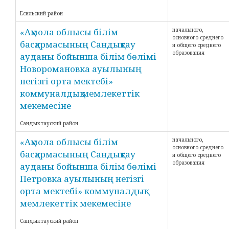
Есильский район
«Ақмола облысы білім
начального,
основного среднего
басқармасының Сандықтау
и общего среднего
образования
ауданы бойынша білім бөлімі
Новоромановка ауылының
негізгі орта мектебі»
коммуналдық мемлекеттік
мекемесіне
Сандыктауский район
«Ақмола облысы білім
начального,
основного среднего
басқармасының Сандықтау
и общего среднего
образования
ауданы бойынша білім бөлімі
Петровка ауылының негізгі
орта мектебі» коммуналдық
мемлекеттік мекемесіне
Сандыктауский район