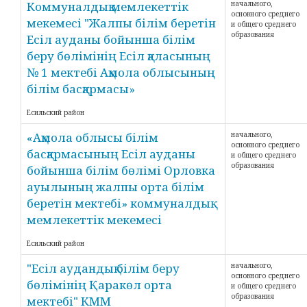
Коммуналдық мемлекеттік
начального,
основного среднего
мекемесі "Жалпы білім беретін
и общего среднего
образования
Есіл ауданы бойынша білім
беру бөлімінің Есіл қаласының
№ 1 мектебі Ақмола облысының
білім басқармасы»
Есильский район
«Ақмола облысы білім
начального,
основного среднего
басқармасының Есіл ауданы
и общего среднего
образования
бойынша білім бөлімі Орловка
ауылының жалпы орта білім
беретін мектебі» коммуналдық
мемлекеттік мекемесі
Есильский район
"Есіл аудандық білім беру
начального,
основного среднего
бөлімінің Қаракөл орта
и общего среднего
образования
мектебі" КММ