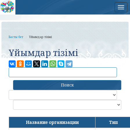
Нав
Басты бет
Ұйымдар тізімі
Ұйымдар тізімі
Поиск
Название организации
Тип