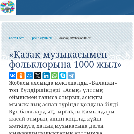
Басты бет
Тәрбие жұмысы
«Қазақ музыкасымен...
«Қазақ музыкасымен
фольклорына 1000 жыл»
Жобасы аясында мектепалды «Балапан»
топ бүлдіршіндері «Асық» ұлттық
ойынымен таныса отырып, асықты
мызыкалық аспап түрінде қолдана білді .
Бұл балалардың, ырғақты қимылдары
жасай отырып, әннің көңілді күйін
жеткізуге, халық музыкасына деген
қызығушылылықтарын арттыруға