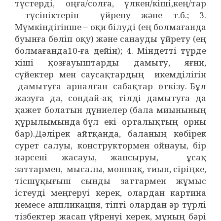
түстерді, оңға/солға, үлкен/кіші,кең/тар
түсініктерін үйрену және т.б.; 3.
Мүмкіндігінше – оқи білуді (ең болмағанда
буынға бөліп оқу) және санауды үйрету (ең
болмағанда10-ға дейін); 4. Міндетті түрде
кіші қозғауыштарды дамыту, яғни,
сүйектер мен саусақтардың икемділігін
дамытуға арналған сабақтар өткізу. Бұл
жазуға да, сондай-ақ тілді дамытуға да
қажет болатын дүниелер (бала миынының
құрылымында бұл екі орталықтың орны
бар).Дәлірек айтқанда, баланың көбірек
сурет салуы, конструктормен ойнауы, бір
нәрсені жасауы, жапсыруы, ұсақ
заттармен, мысалы, моншақ, тиын, сіріңке,
тісшұқығыш сынды заттармен жұмыс
істеуді меңгеруі керек, олардан картина
немесе аппликация, тіпті олардан әр түрлі
тізбектер жасап үйренуі керек, мұның бәрі