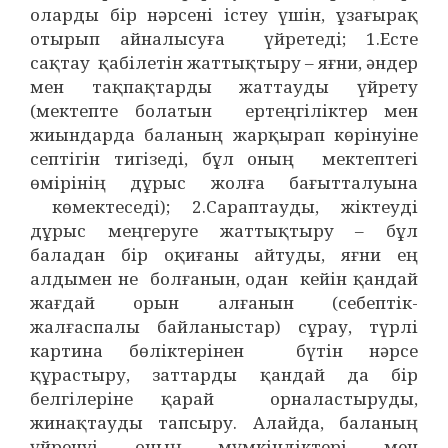
оларды бір нәрсені істеу үшін, ұзағырақ
отырып айналысуға үйретеді; 1.Есте
сақтау қабілетін жаттықтыру – яғни, әндер
мен тақпақтарды жаттауды үйрету
(мектепте болатын ертеңгіліктер мен
жиындарда баланың жарқырап көрінуіне
септігін тигізеді, бұл оның мектептегі
өмірінің дұрыс жолға бағытталуына
көмектеседі); 2.Сараптауды, жіктеуді
дұрыс меңгеруге жаттықтыру – бұл
баладан бір оқиғаны айтуды, яғни ең
алдымен не болғанын, одан кейін қандай
жағдай орын алғанын (себептік-
жалғаспалы байланыстар) сұрау, түрлі
картина бөліктерінен бүтін нәрсе
құрастыру, заттарды қандай да бір
белгілеріне қарай орналастыруды,
жинақтауды тапсыру. Алайда, баланың
үйренуі оның мүмкіндіктері мен