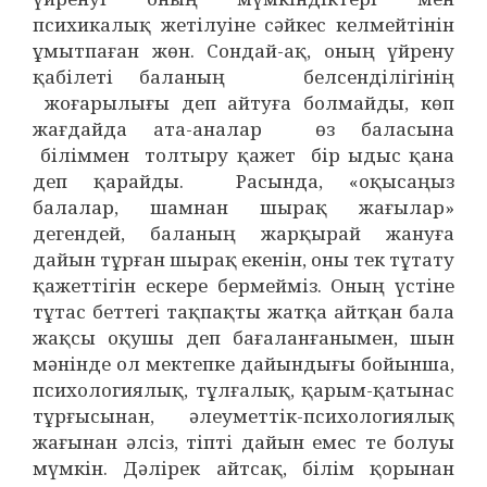
психикалық жетілуіне сәйкес келмейтінін
ұмытпаған жөн. Сондай-ақ, оның үйрену
қабілеті баланың белсенділігінің
жоғарылығы деп айтуға болмайды, көп
жағдайда ата-аналар өз баласына
біліммен толтыру қажет бір ыдыс қана
деп қарайды. Расында, «оқысаңыз
балалар, шамнан шырақ жағылар»
дегендей, баланың жарқырай жануға
дайын тұрған шырақ екенін, оны тек тұтату
қажеттігін ескере бермейміз. Оның үстіне
тұтас беттегі тақпақты жатқа айтқан бала
жақсы оқушы деп бағаланғанымен, шын
мәнінде ол мектепке дайындығы бойынша,
психологиялық, тұлғалық, қарым-қатынас
тұрғысынан, әлеуметтік-психологиялық
жағынан әлсіз, тіпті дайын емес те болуы
мүмкін. Дәлірек айтсақ, білім қорынан