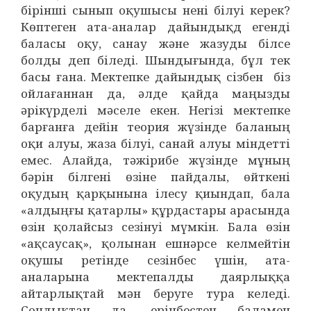
бірінші сынып оқушысы нені білуі
керек?
Көптеген ата-аналар дайындықд егенді
баласы оқу, санау және жазуды білсе
болды деп біледі. Шындығында, бұл тек
басы ғана. Мектепке дайындық сізбен біз
ойлағаннан да, әлде қайда маңызды
әрікүрделі мәселе екен. Негізі мектепке
барғанға дейін теория жүзінде баланың
оқи алуы, жаза білуі, санай алуы міндетті
емес. Алайда, тәжірибе жүзінде мұның
бәрін білгені өзіне пайдалы, өйткені
оқудың қарқынына ілесу қиындап, бала
«алдыңғы қатарлы» құрдастары арасында
өзін қолайсыз сезінуі мүмкін. Бала өзін
«ақсаусақ», қолынан ешнәрсе келмейтін
оқушы ретінде сезінбес үшін, ата-
аналарына мектепалды даярлыққа
айтарлықтай мән беруге тура келеді.
Сондықтан да, ерінбестен баламен