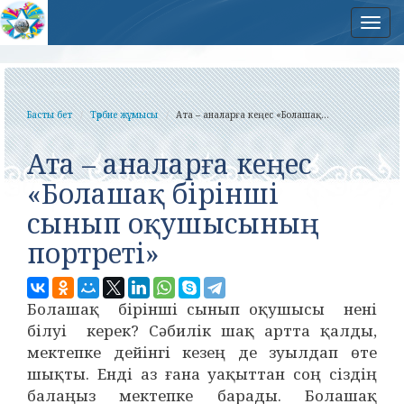
Нав
Басты бет
Тәрбие жұмысы
Ата – аналарға кеңес «Болашақ...
Ата – аналарға кеңес
«Болашақ бірінші
сынып оқушысының
портреті»
Болашақ бірінші сынып оқушысы нені
білуі керек? Сәбилік шақ артта қалды,
мектепке дейінгі кезең де зуылдап өте
шықты. Енді аз ғана уақыттан соң сіздің
балаңыз мектепке барады. Болашақ