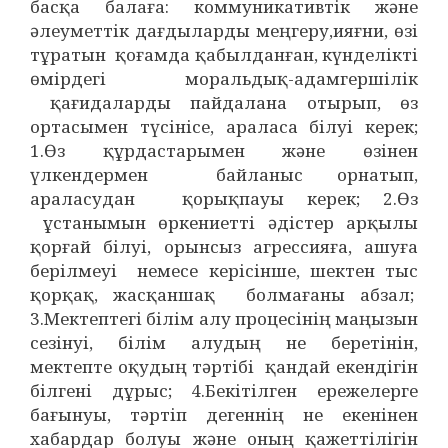
басқа балаға: коммуникативтік және
әлеуметтік дағдыларды меңгеру,ияғни, өзі
тұратын қоғамда қабылданған, күнделікті
өмірдегі моральдық-адамгершілік
қағидаларды пайдалана отырып, өз
ортасымен түсінісе, араласа білуі керек;
1.Өз құрдастарымен және өзінен
үлкендермен байланыс орнатып,
араласудан қорықпауы керек; 2.Өз
ұстанымын өркениетті әдістер арқылы
қорғай білуі, орынсыз агрессияға, ашуға
берілмеуі немесе керісінше, шектен тыс
қорқақ, жасқаншақ болмағаны абзал;
3.Мектептегі білім алу процесінің маңызын
сезінуі, білім алудың не беретінін,
мектепте оқудың тәртібі қандай екендігін
білгені дұрыс; 4.Бекітілген ережелерге
бағынуы, тәртіп дегеннің не екенінен
хабардар болуы және оның қажеттілігін