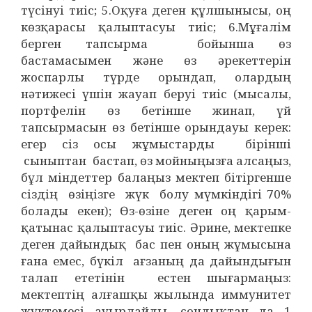
түсінуі тиіс; 5.Оқуға деген құлшынысы, оң
көзқарасы қалыптасуы тиіс; 6.Мұғалім
берген тапсырма бойынша өз
бастамасымен және өз әрекеттерін
жоспарлы түрде орындап, олардың
нәтижесі үшін жауап беруі тиіс (мысалы,
портфелін өз бетінше жинап, үй
тапсырмасын өз бетінше орындауы керек:
егер сіз осы жұмыстарды бірінші
сыныптан бастап, өз мойныңызға алсаңыз,
бұл міндеттер балаңыз мектеп бітіргенше
сіздің өзіңізге жүк болу мүмкіндігі 70%
болады екен); Өз-өзіне деген оң қарым-
қатынас қалыптасуы тиіс. Әрине, мектепке
деген дайындық бас пен оның жұмысына
ғана емес, бүкіл ағзаның да дайындығын
талап ететінін естен шығармаңыз:
мектептің алғашқы жылында иммунитет
жүктемесі ауырлайды, сондықтан да 1