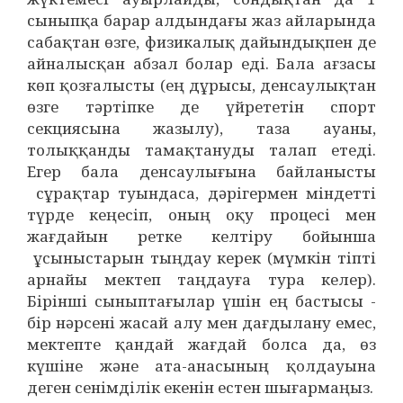
сыныпқа барар алдындағы жаз айларында
сабақтан өзге, физикалық дайындықпен де
айналысқан абзал болар еді. Бала ағзасы
көп қозғалысты (ең дұрысы, денсаулықтан
өзге тәртіпке де үйрететін спорт
секциясына жазылу), таза ауаны,
толыққанды тамақтануды талап етеді.
Егер бала денсаулығына байланысты
сұрақтар туындаса, дәрігермен міндетті
түрде кеңесіп, оның оқу процесі мен
жағдайын ретке келтіру бойынша
ұсыныстарын тыңдау керек (мүмкін тіпті
арнайы мектеп таңдауға тура келер).
Бірінші сыныптағылар үшін ең бастысы -
бір нәрсені жасай алу мен дағдылану емес,
мектепте қандай жағдай болса да, өз
күшіне және ата-анасының қолдауына
деген сенімділік екенін естен шығармаңыз.