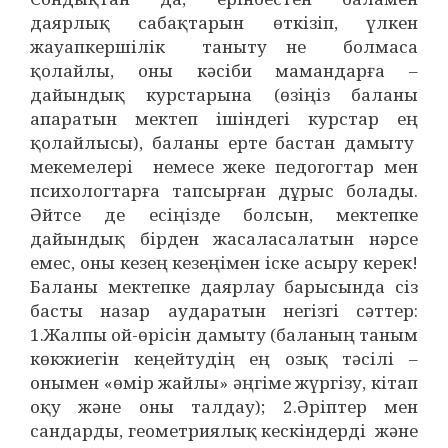
даярлық сабақтарын өткізіп, үлкен
жауапкершілік таныту не болмаса
қолайлы, оны кәсіби мамандарға –
дайындық курстарына (өзіңіз баланы
апаратын мектеп ішіндегі курстар ең
қолайлысы), баланы ерте бастан дамыту
мекемелері немесе жеке педогогтар мен
психологтарға тапсырған дұрыс болады.
Әйтсе де есіңізде болсын, мектепке
дайындық бірден жасаласалатын нәрсе
емес, оны кезең кезеңімен іске асыру керек!
Баланы мектепке даярлау барысында сіз
басты назар аударатын негізгі сәттер:
1.Жалпы ой-өрісін дамыту (баланың таным
көкжиегін кеңейтудің ең озық тәсілі –
онымен «өмір жайлы» әңгіме жүргізу, кітап
оқу және оны талдау); 2.Әріптер мен
сандарды, геометриялық кескіндерді және