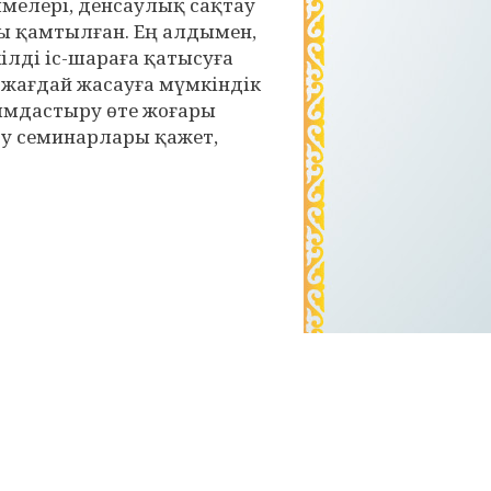
мелері, денсаулық сақтау
ы қамтылған. Ең алдымен,
лді іс-шараға қатысуға
і жағдай жасауға мүмкіндік
йымдастыру өте жоғары
су семинарлары қажет,