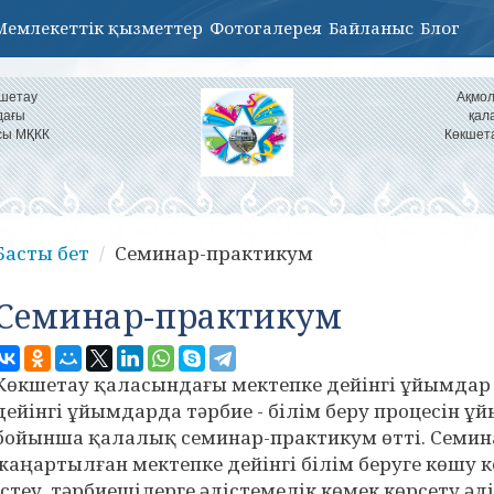
Мемлекеттік қызметтер
Фотогалерея
Байланыс
Блог
кшетау
Ақмол
дағы
қал
сы МҚКК
Көкшет
Басты бет
Семинар-практикум
Семинар-практикум
Көкшетау қаласындағы мектепке дейінгі ұйымдар
дейінгі ұйымдарда тәрбие - білім беру процесін
бойынша қалалық семинар-практикум өтті. Семи
жаңартылған мектепке дейінгі білім беруге көшу 
істеу, тәрбиешілерге әдістемелік көмек көрсету әд