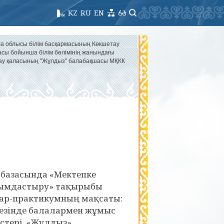
KZ
RU
EN
а облысы білім басқармасының Көкшетау
асы бойынша білім бөлімінің жанындағы
ау қаласының "Жұлдыз" балабақшасы МҚКК
 базасында «Мектепке
 ұйымдастыру» тақырыбы
нар-практикумның мақсаты:
кезінде балалармен жұмыс
істері. «Жұлдыз»