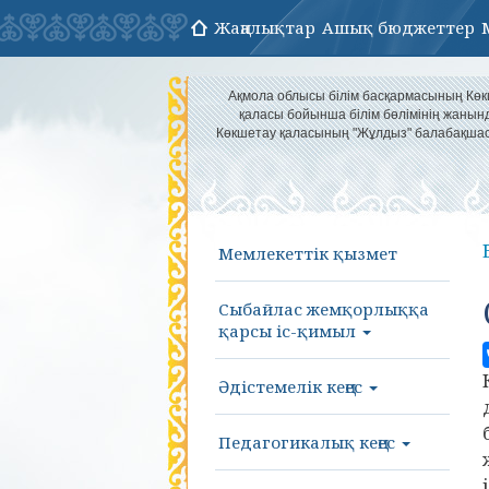
Жаңалықтар
Ашық бюджеттер
Ақмола облысы білім басқармасының Кө
қаласы бойынша білім бөлімінің жанын
Көкшетау қаласының "Жұлдыз" балабақша
Мемлекеттік қызмет
Сыбайлас жемқорлыққа
қарсы іс-қимыл
Әдістемелік кеңес
Педагогикалық кеңес