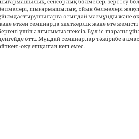
шығармашылық, сенсорлық бөлмелер. зерттеу бөл
бөлмелері, шығармашылық, ойын бөлмелері жақс
ұйымдастырушыларға осындай мазмұнды және өкі
және өткен семинарда зияткерлік және өте жеміст
бергені үшін алғысымыз шексіз. Бұл іс-шараны ұ
деңгейде өтті. Мұндай семинарлар тәжірибе алма
өйткені-оқу ешқашан кеш емес.