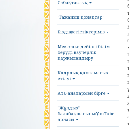
Сабақтастық
"Ғажайып қонақтар"
Біздің жетістіктеріміз
Мектепке дейінгі білім
беруді ваучерлік
қаржыландыру
Кадрлық қамтамасыз
етілуі
Ата-аналармен бірге
"Жұлдыз"
балабақшасының YouTube
арнасы