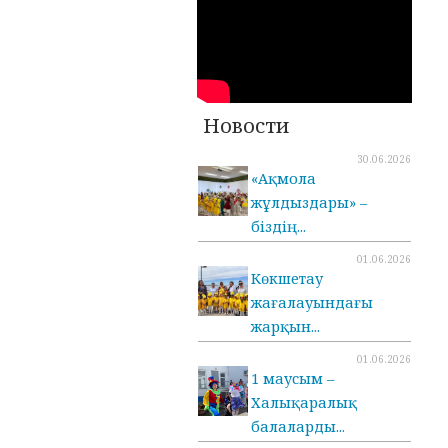
Новости
30.06.2026
«Ақмола
жұлдыздары» –
біздің...
01.06.2026
Көкшетау
жағалауындағы
жарқын...
01.06.2026
1 маусым –
Халықаралық
балаларды...