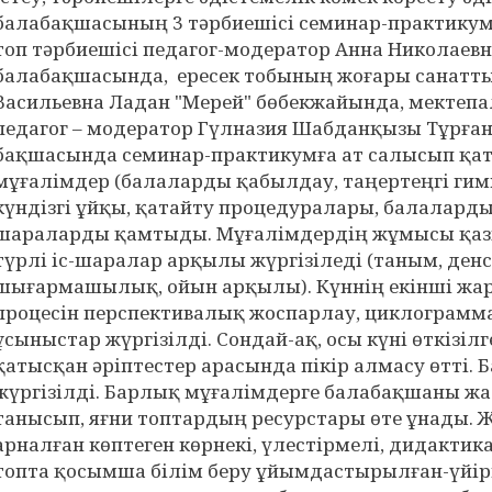
балабақшасының 3 тәрбиешісі семинар-практикум
топ тәрбиешісі педагог-модератор Анна Николаев
балабақшасында, ересек тобының жоғары санатты
Васильевна Ладан "Мерей" бөбекжайында, мектеп
педагог – модератор Гүлназия Шабданқызы Тұрған
бақшасында семинар-практикумға ат салысып қа
мұғалімдер (балаларды қабылдау, таңертеңгі гим
күндізгі ұйқы, қатайту процедуралары, балаларды 
шараларды қамтыды. Мұғалімдердің жұмысы қазір
түрлі іс-шаралар арқылы жүргізіледі (таным, ден
шығармашылық, ойын арқылы). Күннің екінші жар
процесін перспективалық жоспарлау, циклограм
ұсыныстар жүргізілді. Сондай-ақ, осы күні өткізі
қатысқан әріптестер арасында пікір алмасу өтті. 
жүргізілді. Барлық мұғалімдерге балабақшаны ж
танысып, яғни топтардың ресурстары өте ұнады.
арналған көптеген көрнекі, үлестірмелі, дидакти
топта қосымша білім беру ұйымдастырылған-үйі