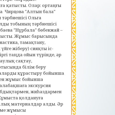
ға қатысты. Олар: ортаңғы
на Чирцова "Алтын бала"
 тәрбиешісі Ольга
алды тобының тәрбиешісі
баева "Нұрбала" бөбекжай –
тысты. Жұмыс барысында
настика, тамақтану,
үйге жіберу) сияқты іс-
гі таңда ойын түрінде, әр
саулық сақтау,
тысында білім беру
маларды құрастыру бойынша
лген жұмыс бойынша
Балабақшаға экскурсия
абдықтармен, жиһаздармен
 Жұмыста қолдануға
калық материалдар алды. Әр
рме жұмысы