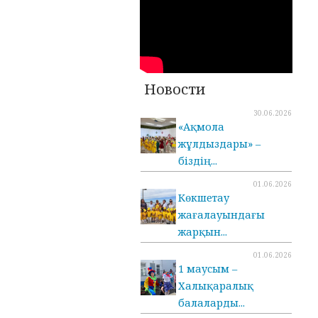
Новости
30.06.2026
«Ақмола
жұлдыздары» –
біздің...
01.06.2026
Көкшетау
жағалауындағы
жарқын...
01.06.2026
1 маусым –
Халықаралық
балаларды...