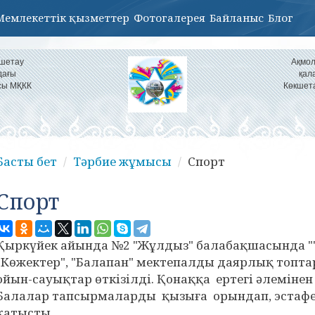
Мемлекеттік қызметтер
Фотогалерея
Байланыс
Блог
кшетау
Ақмол
дағы
қал
сы МҚКК
Көкшет
Басты бет
Тәрбие жұмысы
Спорт
Спорт
Қыркүйек айында №2 "Жұлдыз" балабақшасында ""
"Көжектер", "Балапан" мектепалды даярлық топ
ойын-сауықтар өткізілді. Қонаққа ертегі әлемінен
Балалар тапсырмаларды қызыға орындап, эстафе
қатысты