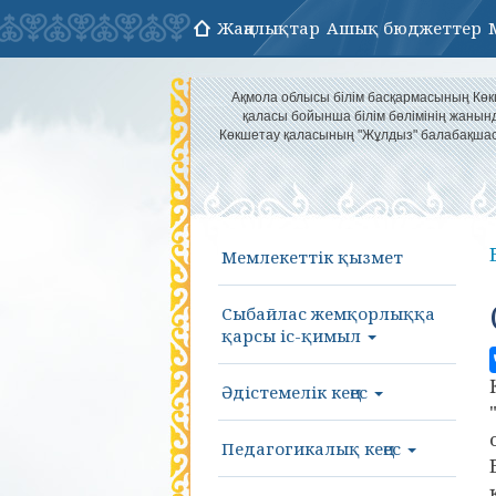
Жаңалықтар
Ашық бюджеттер
Ақмола облысы білім басқармасының Кө
қаласы бойынша білім бөлімінің жанын
Көкшетау қаласының "Жұлдыз" балабақша
Мемлекеттік қызмет
Сыбайлас жемқорлыққа
қарсы іс-қимыл
Әдістемелік кеңес
Педагогикалық кеңес