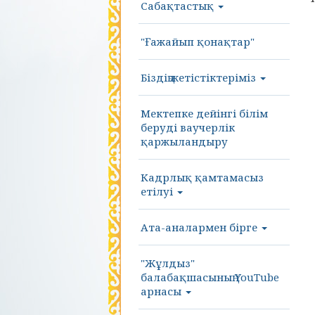
Сабақтастық
"Ғажайып қонақтар"
Біздің жетістіктеріміз
Мектепке дейінгі білім
беруді ваучерлік
қаржыландыру
Кадрлық қамтамасыз
етілуі
Ата-аналармен бірге
"Жұлдыз"
балабақшасының YouTube
арнасы