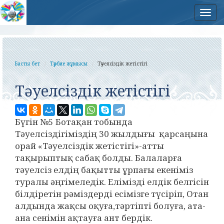
Нав
Басты бет
Тәрбие жұмысы
Тәуелсіздік жетістігі
Тәуелсіздік жетістігі
Бүгін №5 Ботақан тобында
Тәуелсіздігіміздің 30 жылдығы қарсаңына
орай «Тәуелсіздік жетістігі»-атты
тақырыптық сабақ болды. Балаларға
тәуелсіз елдің бақытты ұрпағы екеніміз
туралы әңгімеледік. Елімізді елдік белгісін
білдіретін рәміздерді есімізге түсіріп, Отан
алдында жақсы оқуға,тәртіпті болуға, ата-
ана сенімін ақта
уға ант бердік.