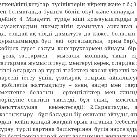
үлкен/кіші,кең/тар түсініктерін үйрену және т.б.; 
(ең болмағанда буынға бөліп оқу) және санауды 
дейін); 4. Міндетті түрде кіші қозғауыштарды 
саусақтардың икемділігін дамытуға арналған са
да, сондай-ақ тілді дамытуға да қажет болаты
құрылымында бұл екі орталықтың орны бар).Д
көбірек сурет салуы, конструктормен ойнауы, бір
ұсақ заттармен, мысалы, моншақ, тиын, сі
заттармен жұмыс істеуді меңгеруі керек, олардан
тіпті олардан әр түрлі тізбектер жасап үйренуі к
нәрсені істеу үшін, ұзағырақ отырып айналысуғ
қабілетін жаттықтыру – яғни, әндер мен тақ
(мектепте болатын ертеңгіліктер мен жиы
көрінуіне септігін тигізеді, бұл оның мектеп
бағытталуына көмектеседі); 2.Сараптауды, 
жаттықтыру – бұл баладан бір оқиғаны айтуды, яғ
одан кейін қандай жағдай орын алғанын (себепт
сұрау, түрлі картина бөліктерінен бүтін нәрсе құ
бір белгілеріне қарай орналастыруды, жинақтауд