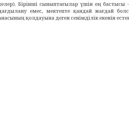
келер). Бірінші сыныптағылар үшін ең бастысы -
дағдылану емес, мектепте қандай жағдай болс
анасының қолдауына деген сенімділік екенін ест