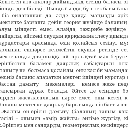
Көптеген ата-аналар дайындықд егенді баласы оқ
болды деп біледі. Шындығында, бұл тек басы ғана
біз ойлағаннан да, әлде қайда маңызды әрікү
мектепке барғанға дейін теория жүзінде баланың 
алуы міндетті емес. Алайда, тәжірибе жүзінде 
пайдалы, өйткені оқудың қарқынына ілесу қиынд
құрдастары арасында өзін қолайсыз сезінуі мүм
қолынан ешнәрсе келмейтін оқушы ретінде сез
мектепалды даярлыққа айтарлықтай мән беруге т
ерінбестен баламен даярлық сабақтарын өткі
таныту не болмаса қолайлы, оны кәсіби маманда
(өзіңіз баланы апаратын мектеп ішіндегі курстар
бастан дамыту мекемелері немесе жеке педо
тапсырған дұрыс болады. Әйтсе де есіңізде б
бірден жасаласалатын нәрсе емес, оны кезең ке
Баланы мектепке даярлау барысында сіз басты наза
1.Жалпы ой-өрісін дамыту (баланың таным көк
тәсілі – онымен «өмір жайлы» әңгіме жүргізу, к
2.Әріптер мен сандарды, геометриялық кескіндерді