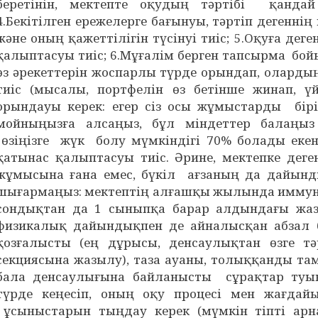
беретінін, мектепте оқудың тәртібі қандай 
4.Бекітілген ережелерге бағынуы, тәртіп дегеннің
және оның қажеттілігін түсінуі тиіс; 5.Оқуға де
қалыптасуы тиіс; 6.Мұғалім берген тапсырма бо
өз әрекеттерін жоспарлы түрде орындап, олардың
тиіс (мысалы, портфелін өз бетінше жинап, ү
орындауы керек: егер сіз осы жұмыстарды бір
мойныңызға алсаңыз, бұл міндеттер балаңыз 
өзіңізге жүк болу мүмкіндігі 70% болады екен)
қатынас қалыптасуы тиіс. Әрине, мектепке де
жұмысына ғана емес, бүкіл ағзаның да дайынд
шығармаңыз: мектептің алғашқы жылында иммун
сондықтан да 1 сыныпқа барар алдындағы жаз 
физикалық дайындықпен де айналысқан абзал б
қозғалысты (ең дұрысы, денсаулықтан өзге тә
секциясына жазылу), таза ауаны, толыққанды там
бала денсаулығына байланысты сұрақтар туынд
түрде кеңесіп, оның оқу процесі мен жағдай
ұсыныстарын тыңдау керек (мүмкін тіпті арн