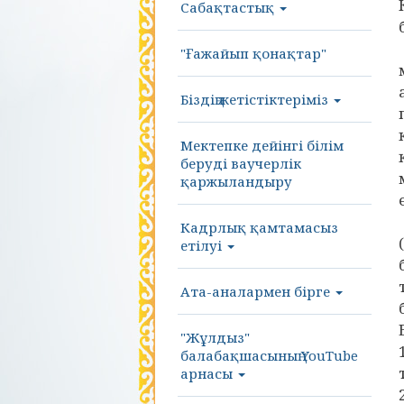
Сабақтастық
"Ғажайып қонақтар"
Біздің жетістіктеріміз
Мектепке дейінгі білім
беруді ваучерлік
қаржыландыру
Кадрлық қамтамасыз
етілуі
Ата-аналармен бірге
"Жұлдыз"
балабақшасының YouTube
арнасы