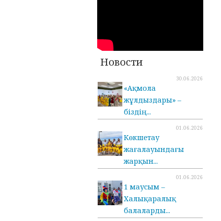
Новости
30.06.2026
«Ақмола
жұлдыздары» –
біздің...
01.06.2026
Көкшетау
жағалауындағы
жарқын...
01.06.2026
1 маусым –
Халықаралық
балаларды...