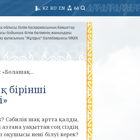
KZ
RU
EN
а облысы білім басқармасының Көкшетау
асы бойынша білім бөлімінің жанындағы
ау қаласының "Жұлдыз" балабақшасы МҚКК
 «Болашақ...
ақ бірінші
і»
? Сәбилік шақ артта қалды,
 аз ғана уақыттан соң сіздің
п оқушысы нені білуі
керек?