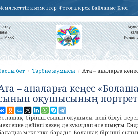
Мемлекеттік қызметтер
Фотогалерея
Байланыс
Блог
кшетау
Ақмол
дағы
қал
сы МҚКК
Көкшет
Басты бет
Тәрбие жұмысы
Ата – аналарға кеңес
Ата – аналарға кеңес «Болаш
сынып оқушысының портрет
Болашақ бірінші сынып оқушысы нені білуі керек
мектепке дейінгі кезең де зуылдап өте шықты. Енді
балаңыз мектепке барады. Болашақ бірінші сыны