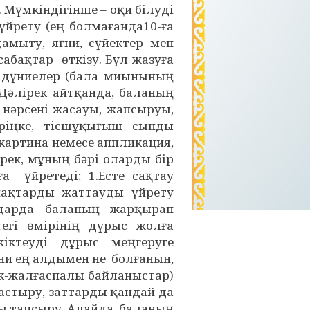
3. Мүмкіндігінше – оқи білуді
үйрету (ең болмағанда10-ға
дамыту, яғни, сүйектер мен
бақтар өткізу. Бұл жазуға
н дүниелер (бала миынының
әлірек айтқанда, баланың
 нәрсені жасауы, жапсыруы,
ріңке, тісшұқығыш сынды
 картина немесе аппликация,
ерек, мұның бәрі оларды бір
а үйретеді; 1.Есте сақтау
пақтарды жаттауды үйрету
ндарда баланың жарқырап
тегі өмірінің дұрыс жолға
жіктеуді дұрыс меңгеруге
ни ең алдымен не болғанын,
ік-жалғаспалы байланыстар)
растыру, заттарды қандай да
ы тапсыру. Алайда, баланың