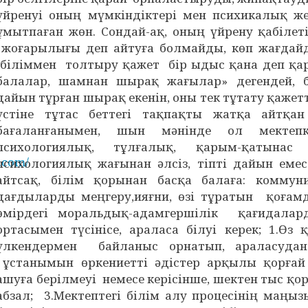
үйренуі оның мүмкіндіктері мен психикалық жет
ұмытпаған жөн. Сондай-ақ, оның үйрену қабілет
жоғарылығы деп айтуға болмайды, көп жағдайд
біліммен толтыру қажет бір ыдыс қана деп қа
балалар, шамнан шырақ жағылар» дегендей, 
дайын тұрған шырақ екенін, оны тек тұтату қажетт
үстіне тұтас беттегі тақпақты жатқа айтқ
бағаланғанымен, шын мәнінде ол мектеп
психологиялық, тұлғалық, қарым-қатынас 
.com/
психологиялық жағынан әлсіз, тіпті дайын емес
айтсақ, білім қорынан басқа балаға: коммуни
дағдыларды меңгеру,ияғни, өзі тұратын қоғамд
өмірдегі моральдық-адамгершілік қағидалар
ортасымен түсінісе, араласа білуі керек; 1.Өз
үлкендермен байланыс орнатып, араласуда
ұстанымын өркениетті әдістер арқылы қорғай б
ашуға берілмеуі немесе керісінше, шектен тыс қ
абзал; 3.Мектептегі білім алу процесінің маңызы