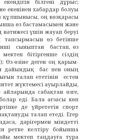
екендігін білгені дұрыс;
 не екенінен хабардар болуы
ген құлшынысы, оң көзқарасы
йынша өз бастамасымен және
 нәтижесі үшін жауап беруі
й тапсырмасын өз бетінше
інші сыныптан бастап, өз
мектеп бітіргенше сіздің
; Өз-өзіне деген оң қарым-
ген дайындық бас пен оның
ығын талап ететінін естен
итет жүктемесі ауырлайды,
айларында сабақтан өзге,
олар еді. Бала ағзасы көп
ртіпке де үйрететін спорт
ақтануды талап етеді. Егер
аса, дәрігермен міндетті
ын ретке келтіру бойынша
айы мектеп таңдауға тура