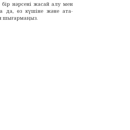
 бір нәрсені жасай алу мен
а да, өз күшіне және ата-
ен шығармаңыз.