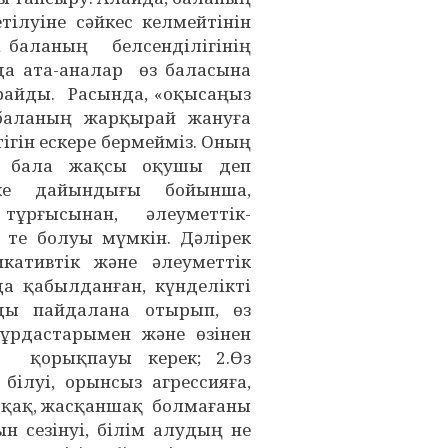
ілуіне сәйкес келмейтінін
і баланың белсенділігінің
а ата-аналар өз баласына
райды. Расында, «оқысаңыз
баланың жарқырай жануға
ігін ескере бермейміз. Оның
ан бала жақсы оқушы деп
ке дайындығы бойынша,
тұрғысынан, әлеуметтік-
 те болуы мүмкін. Дәлірек
кативтік және әлеуметтік
а қабылданған, күнделікті
ды пайдалана отырып, өз
 құрдастарымен және өзінен
н қорықпауы керек; 2.Өз
ілуі, орынсыз агрессияға,
орқақ, жасқаншақ болмағаны
н сезінуі, білім алудың не