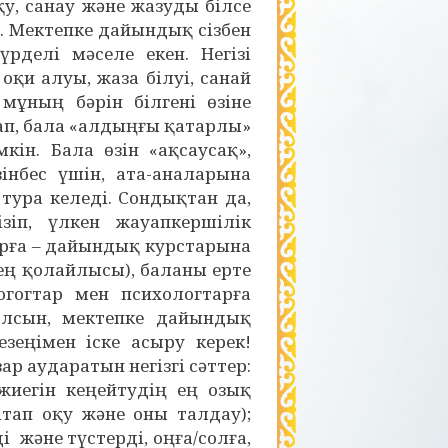
у, санау және жазуды білсе
. Мектепке дайындық сізбен
рделі мәселе екен. Негізі
оқи алуы, жаза білуі, санай
мұның бәрін білгені өзіне
ап, бала «алдыңғы қатарлы»
кін. Бала өзін «ақсаусақ»,
інбес үшін, ата-аналарына
ура келеді. Сондықтан да,
зіп, үлкен жауапкершілік
рға – дайындық курстарына
 ең қолайлысы), баланы ерте
гогтар мен психологтарға
олсын, мектепке дайындық
зеңімен іске асыру керек!
р аударатын негізгі сәттер:
жиегін кеңейтудің ең озық
ітап оқу және оны талдау);
 және түстерді, оңға/солға,