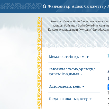
Жаңалықтар
Ашық бюджеттер
Ақмола облысы білім басқармасының Кө
қаласы бойынша білім бөлімінің жанын
Көкшетау қаласының "Жұлдыз" балабақша
Мемлекеттік қызмет
Сыбайлас жемқорлыққа
қарсы іс-қимыл
Әдістемелік кеңес
Педагогикалық кеңес