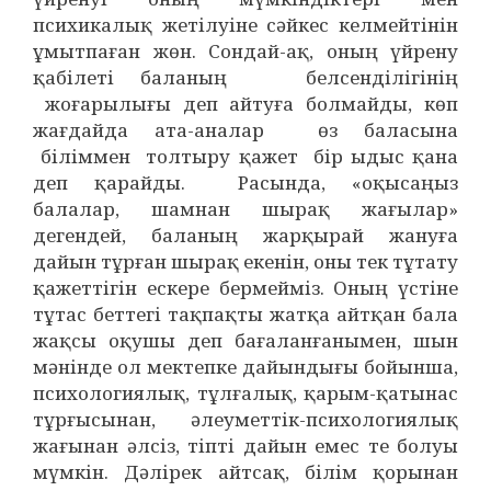
психикалық жетілуіне сәйкес келмейтінін
ұмытпаған жөн. Сондай-ақ, оның үйрену
қабілеті баланың белсенділігінің
жоғарылығы деп айтуға болмайды, көп
жағдайда ата-аналар өз баласына
біліммен толтыру қажет бір ыдыс қана
деп қарайды. Расында, «оқысаңыз
балалар, шамнан шырақ жағылар»
дегендей, баланың жарқырай жануға
дайын тұрған шырақ екенін, оны тек тұтату
қажеттігін ескере бермейміз. Оның үстіне
тұтас беттегі тақпақты жатқа айтқан бала
жақсы оқушы деп бағаланғанымен, шын
мәнінде ол мектепке дайындығы бойынша,
психологиялық, тұлғалық, қарым-қатынас
тұрғысынан, әлеуметтік-психологиялық
жағынан әлсіз, тіпті дайын емес те болуы
мүмкін. Дәлірек айтсақ, білім қорынан