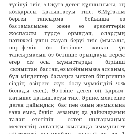
түсінуі тиіс; 5.Оқуға деген құлшынысы, оң
көзқарасы қалыптасуы тиіс; 6.Мұғалім
берген тапсырма бойынша өз
бастамасымен және өз әрекеттерін
жоспарлы түрде орындап, олардың
нәтижесі үшін жауап беруі тиіс (мысалы,
портфелін өз бетінше жинап, үй
тапсырмасын өз бетінше орындауы керек:
егер сіз осы жұмыстарды бірінші
сыныптан бастап, өз мойныңызға алсаңыз,
бұл міндеттер балаңыз мектеп бітіргенше
сіздің өзіңізге жүк болу мүмкіндігі 70%
болады екен); Өз-өзіне деген оң қарым-
қатынас қалыптасуы тиіс. Әрине, мектепке
деген дайындық бас пен оның жұмысына
ғана емес, бүкіл ағзаның да дайындығын
талап ететінін естен шығармаңыз:
мектептің алғашқы жылында иммунитет
жүктемесі ауырлайды, сондықтан да 1