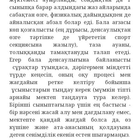
сыныпқа барар алдындағы жаз айларында
сабақтан өзге, физикалық дайындықпен де
айналысқан абзал болар еді. Бала ағзасы
көп қозғалысты (ең дұрысы, денсаулықтан
өзге тәртіпке де үйрететін спорт
секциясына жазылу), таза ауаны,
толыққанды тамақтануды талап етеді.
Егер бала денсаулығына байланысты
сұрақтар туындаса, дәрігермен міндетті
түрде кеңесіп, оның оқу процесі мен
жағдайын ретке келтіру бойынша
ұсыныстарын тыңдау керек (мүмкін тіпті
арнайы мектеп таңдауға тура келер).
Бірінші сыныптағылар үшін ең бастысы -
бір нәрсені жасай алу мен дағдылану емес,
мектепте қандай жағдай болса да, өз
күшіне және ата-анасының қолдауына
деген сенімділік екенін естен шығармаңыз.