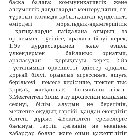
басқа балаға: коммуникативтік және
әлеуметтік дағдыларды меңгеру,ияғни, өзі
тұратын қоғамда қабылданған, күнделікті
өмірдегі моральдық-адамгершілік
қағидаларды пайдалана отырып, өз
ортасымен түсінісе, араласа білуі керек;
1.Өз құрдастарымен және өзінен
үлкендермен байланыс орнатып,
араласудан қорықпауы керек; 2.Өз
ұстанымын өркениетті әдістер арқылы
қорғай білуі, орынсыз агрессияға, ашуға
берілмеуі немесе керісінше, шектен тыс
қорқақ, жасқаншақ болмағаны абзал;
3.Мектептегі білім алу процесінің маңызын
сезінуі, білім алудың не беретінін,
мектепте оқудың тәртібі қандай екендігін
білгені дұрыс; 4.Бекітілген ережелерге
бағынуы, тәртіп дегеннің не екенінен
хабардар болуы және оның қажеттілігін