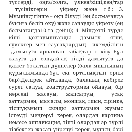
түстерді, оңға/солға, үлкен/кіші,кең/тар
түсініктерін үйрену және т.б.; 3.
Мүмкіндігінше – оқи білуді (ең болмағанда
буынға бөліп оқу) және санауды үйрету (ең
болмағанда10-ға дейін); 4. Міндетті түрде
кіші қозғауыштарды дамыту, яғни,
сүйектер мен саусақтардың икемділігін
дамытуға арналған сабақтар өткізу. Бұл
жазуға да, сондай-ақ тілді дамытуға да
қажет болатын дүниелер (бала миынының
құрылымында бұл екі орталықтың орны
бар).Дәлірек айтқанда, баланың көбірек
сурет салуы, конструктормен ойнауы, бір
нәрсені жасауы, жапсыруы, ұсақ
заттармен, мысалы, моншақ, тиын, сіріңке,
тісшұқығыш сынды заттармен жұмыс
істеуді меңгеруі керек, олардан картина
немесе аппликация, тіпті олардан әр түрлі
тізбектер жасап үйренуі керек, мұның бәрі