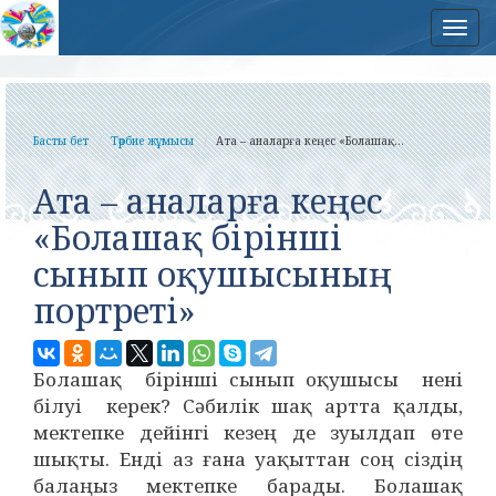
Нав
Басты бет
Тәрбие жұмысы
Ата – аналарға кеңес «Болашақ...
Ата – аналарға кеңес
«Болашақ бірінші
сынып оқушысының
портреті»
Болашақ бірінші сынып оқушысы нені
білуі керек? Сәбилік шақ артта қалды,
мектепке дейінгі кезең де зуылдап өте
шықты. Енді аз ғана уақыттан соң сіздің
балаңыз мектепке барады. Болашақ