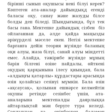
бірінші сынып оқушысы нені білуі
керек?
Көптеген ата-аналар дайындықд егенді
баласы оқу, санау және жазуды білсе
болды деп біледі. Шындығында, бұл тек
басы ғана. Мектепке дайындық сізбен біз
ойлағаннан да, әлде қайда маңызды
әрікүрделі мәселе екен. Негізі мектепке
барғанға дейін теория жүзінде баланың
оқи алуы, жаза білуі, санай алуы міндетті
емес. Алайда, тәжірибе жүзінде мұның
бәрін білгені өзіне пайдалы, өйткені
оқудың қарқынына ілесу қиындап, бала
«алдыңғы қатарлы» құрдастары арасында
өзін қолайсыз сезінуі мүмкін. Бала өзін
«ақсаусақ», қолынан ешнәрсе келмейтін
оқушы ретінде сезінбес үшін, ата-
аналарына мектепалды даярлыққа
айтарлықтай мән беруге тура келеді.
Сондықтан да, ерінбестен баламен