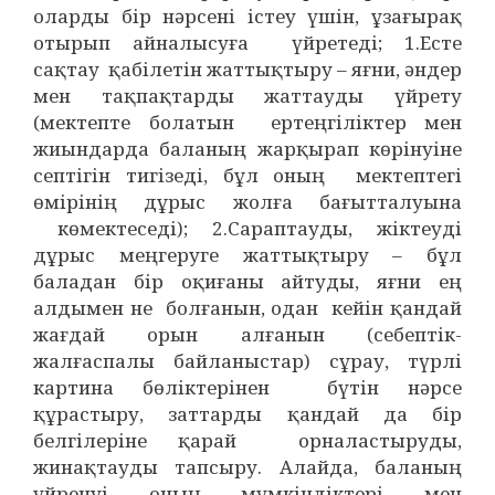
оларды бір нәрсені істеу үшін, ұзағырақ
отырып айналысуға үйретеді; 1.Есте
сақтау қабілетін жаттықтыру – яғни, әндер
мен тақпақтарды жаттауды үйрету
(мектепте болатын ертеңгіліктер мен
жиындарда баланың жарқырап көрінуіне
септігін тигізеді, бұл оның мектептегі
өмірінің дұрыс жолға бағытталуына
көмектеседі); 2.Сараптауды, жіктеуді
дұрыс меңгеруге жаттықтыру – бұл
баладан бір оқиғаны айтуды, яғни ең
алдымен не болғанын, одан кейін қандай
жағдай орын алғанын (себептік-
жалғаспалы байланыстар) сұрау, түрлі
картина бөліктерінен бүтін нәрсе
құрастыру, заттарды қандай да бір
белгілеріне қарай орналастыруды,
жинақтауды тапсыру. Алайда, баланың
үйренуі оның мүмкіндіктері мен