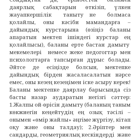
даярлық сабақтарын өткізіп, үлкен
жауапкершілік таныту не болмаса
қолайлы, оны кәсіби мамандарға –
дайындық курстарына (өзіңіз баланы
апаратын мектеп ішіндегі курстар ең
қолайлысы), баланы ерте бастан дамыту
мекемелері немесе жеке педогогтар мен
психологтарға тапсырған дұрыс болады.
Әйтсе де есіңізде болсын, мектепке
дайындық бірден жасаласалатын нәрсе
емес, оны кезең кезеңімен іске асыру керек!
Баланы мектепке даярлау барысында сіз
басты назар аударатын негізгі сәттер:
1.Жалпы ой-өрісін дамыту (баланың таным
көкжиегін кеңейтудің ең озық тәсілі –
онымен «өмір жайлы» әңгіме жүргізу, кітап
оқу және оны талдау); 2.Әріптер мен
сандарды, геометриялық кескіндерді және