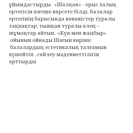
ұйымдастырды. «Шалқан» - орыс халық
ертегісін өзгеше көрсете білді. Балалар
ертегінің барысында көкөністер туралы
тақпақтар, тышқан туралы өлең –
шұмақтар айтып, «Күн мен жаңбыр»
ойынын ойнады.Шағын көрініс
балалардың эстетикалық талғамын
күшейтіп , сөйлеу мәдениеттілігін
арттырды