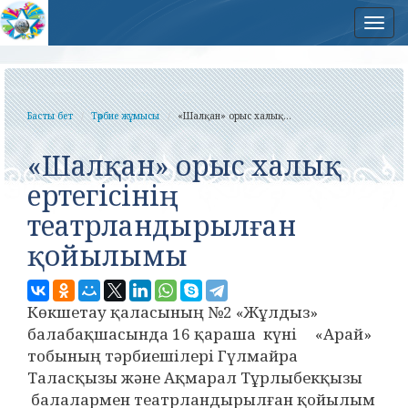
Нав
Басты бет
Тәрбие жұмысы
«Шалқан» орыс халық...
«Шалқан» орыс халық
ертегісінің
театрландырылған
қойылымы
Көкшетау қаласының №2 «Жұлдыз»
балабақшасында 16 қараша күні «Арай»
тобының тәрбиешілері Гүлмайра
Таласқызы және Ақмарал Тұрлыбекқызы
балалармен театрландырылған қойылым