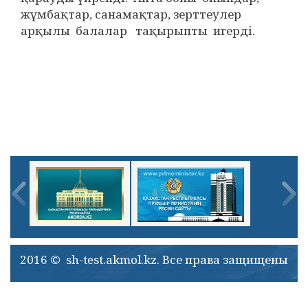
жұмбақтар, санамақтар, зерттеулер
арқылы балалар тақырыпты игерді.
2016 © sh-test.akmol.kz. Все права защищены