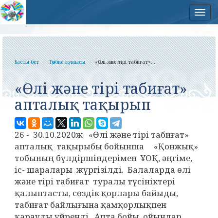
Нав
Басты бет
Тәрбие жұмысы
«Өлі және тірі табиғат»...
«Өлі және тірі табиғат»
апталық тақырып
26 - 30.10.2020ж «Өлі және тірі табиғат»
апталық тақырыбы бойынша «Қонжық»
тобының бүлдіршіндерімен ҰОҚ, әңгіме,
іс- шаралары жүргізілді. Балаларда өлі
және тірі табиғат туралы түсініктері
қалыптасты, сөздік қорлары байыды,
табиғат байлығына қамқорлықпен
қарауды үйренді. Апта бойы ойындар,