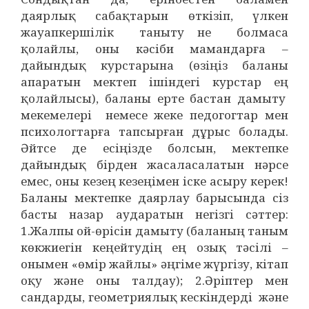
даярлық сабақтарын өткізіп, үлкен
жауапкершілік таныту не болмаса
қолайлы, оны кәсіби мамандарға –
дайындық курстарына (өзіңіз баланы
апаратын мектеп ішіндегі курстар ең
қолайлысы), баланы ерте бастан дамыту
мекемелері немесе жеке педогогтар мен
психологтарға тапсырған дұрыс болады.
Әйтсе де есіңізде болсын, мектепке
дайындық бірден жасаласалатын нәрсе
емес, оны кезең кезеңімен іске асыру керек!
Баланы мектепке даярлау барысында сіз
басты назар аударатын негізгі сәттер:
1.Жалпы ой-өрісін дамыту (баланың таным
көкжиегін кеңейтудің ең озық тәсілі –
онымен «өмір жайлы» әңгіме жүргізу, кітап
оқу және оны талдау); 2.Әріптер мен
сандарды, геометриялық кескіндерді және