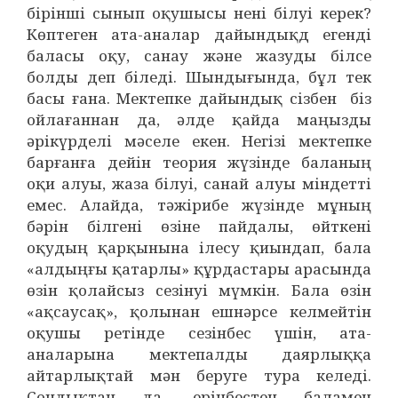
бірінші сынып оқушысы нені білуі
керек?
Көптеген ата-аналар дайындықд егенді
баласы оқу, санау және жазуды білсе
болды деп біледі. Шындығында, бұл тек
басы ғана. Мектепке дайындық сізбен біз
ойлағаннан да, әлде қайда маңызды
әрікүрделі мәселе екен. Негізі мектепке
барғанға дейін теория жүзінде баланың
оқи алуы, жаза білуі, санай алуы міндетті
емес. Алайда, тәжірибе жүзінде мұның
бәрін білгені өзіне пайдалы, өйткені
оқудың қарқынына ілесу қиындап, бала
«алдыңғы қатарлы» құрдастары арасында
өзін қолайсыз сезінуі мүмкін. Бала өзін
«ақсаусақ», қолынан ешнәрсе келмейтін
оқушы ретінде сезінбес үшін, ата-
аналарына мектепалды даярлыққа
айтарлықтай мән беруге тура келеді.
Сондықтан да, ерінбестен баламен