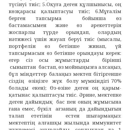
түсінуі тиіс; 5.Оқуға деген құлшынысы, оң
көзқарасы қалыптасуы тиіс; 6.Мұғалім
берген тапсырма бойынша өз
бастамасымен және өз әрекеттерін
жоспарлы түрде орындап, олардың
нәтижесі үшін жауап беруі тиіс (мысалы,
портфелін өз бетінше жинап, үй
тапсырмасын өз бетінше орындауы керек:
егер сіз осы жұмыстарды бірінші
сыныптан бастап, өз мойныңызға алсаңыз,
бұл міндеттер балаңыз мектеп бітіргенше
сіздің өзіңізге жүк болу мүмкіндігі 70%
болады екен); Өз-өзіне деген оң қарым-
қатынас қалыптасуы тиіс. Әрине, мектепке
деген дайындық бас пен оның жұмысына
ғана емес, бүкіл ағзаның да дайындығын
талап ететінін естен шығармаңыз:
мектептің алғашқы жылында иммунитет
жүктемесі ауырлайды, сондықтан да 1