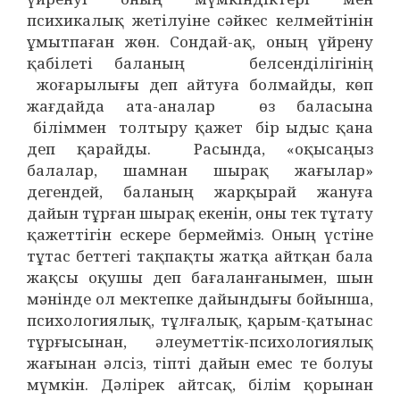
психикалық жетілуіне сәйкес келмейтінін
ұмытпаған жөн. Сондай-ақ, оның үйрену
қабілеті баланың белсенділігінің
жоғарылығы деп айтуға болмайды, көп
жағдайда ата-аналар өз баласына
біліммен толтыру қажет бір ыдыс қана
деп қарайды. Расында, «оқысаңыз
балалар, шамнан шырақ жағылар»
дегендей, баланың жарқырай жануға
дайын тұрған шырақ екенін, оны тек тұтату
қажеттігін ескере бермейміз. Оның үстіне
тұтас беттегі тақпақты жатқа айтқан бала
жақсы оқушы деп бағаланғанымен, шын
мәнінде ол мектепке дайындығы бойынша,
психологиялық, тұлғалық, қарым-қатынас
тұрғысынан, әлеуметтік-психологиялық
жағынан әлсіз, тіпті дайын емес те болуы
мүмкін. Дәлірек айтсақ, білім қорынан