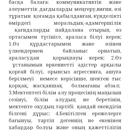
басқа балаға: коммуникативтік және
әлеуметтік дағдыларды меңгеру,ияғни, өзі
тұратын қоғамда қабылданған, күнделікті
өмірдегі моральдық-адамгершілік
қағидаларды пайдалана отырып, өз
ортасымен түсінісе, араласа білуі керек;
1.Өз құрдастарымен және өзінен
үлкендермен байланыс орнатып,
араласудан қорықпауы керек; 2.Өз
ұстанымын өркениетті әдістер арқылы
қорғай білуі, орынсыз агрессияға, ашуға
берілмеуі немесе керісінше, шектен тыс
қорқақ, жасқаншақ болмағаны абзал;
3.Мектептегі білім алу процесінің маңызын
сезінуі, білім алудың не беретінін,
мектепте оқудың тәртібі қандай екендігін
білгені дұрыс; 4.Бекітілген ережелерге
бағынуы, тәртіп дегеннің не екенінен
хабардар болуы және оның қажеттілігін