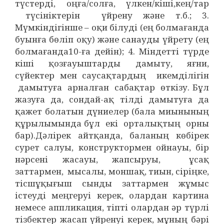
түстерді, оңға/солға, үлкен/кіші,кең/тар
түсініктерін үйрену және т.б.; 3.
Мүмкіндігінше – оқи білуді (ең болмағанда
буынға бөліп оқу) және санауды үйрету (ең
болмағанда10-ға дейін); 4. Міндетті түрде
кіші қозғауыштарды дамыту, яғни,
сүйектер мен саусақтардың икемділігін
дамытуға арналған сабақтар өткізу. Бұл
жазуға да, сондай-ақ тілді дамытуға да
қажет болатын дүниелер (бала миынының
құрылымында бұл екі орталықтың орны
бар).Дәлірек айтқанда, баланың көбірек
сурет салуы, конструктормен ойнауы, бір
нәрсені жасауы, жапсыруы, ұсақ
заттармен, мысалы, моншақ, тиын, сіріңке,
тісшұқығыш сынды заттармен жұмыс
істеуді меңгеруі керек, олардан картина
немесе аппликация, тіпті олардан әр түрлі
тізбектер жасап үйренуі керек, мұның бәрі