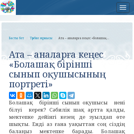
Нав
Басты бет
Тәрбие жұмысы
Ата – аналарға кеңес «Болашақ...
Ата – аналарға кеңес
«Болашақ бірінші
сынып оқушысының
портреті»
Болашақ бірінші сынып оқушысы нені
білуі керек? Сәбилік шақ артта қалды,
мектепке дейінгі кезең де зуылдап өте
шықты. Енді аз ғана уақыттан соң сіздің
балаңыз мектепке барады. Болашақ