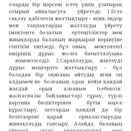
оларды бір нәрсені істеу үшін, ұзағырақ
отырып айналысуға үйретеді; 1.Есте
сақтау қабілетін жаттықтыру – яғни, әндер
мен тақпақтарды жаттауды үйрету
(мектепте болатын ертеңгіліктер мен
жиындарда баланың жарқырап көрінуіне
септігін тигізеді, бұл оның мектептегі
өмірінің дұрыс жолға бағытталуына
көмектеседі); 2.Сараптауды, жіктеуді
дұрыс меңгеруге жаттықтыру – бұл
баладан бір оқиғаны айтуды, яғни ең
алдымен не болғанын, одан кейін қандай
жағдай орын алғанын (себептік-
жалғаспалы байланыстар) сұрау, түрлі
картина бөліктерінен бүтін нәрсе
құрастыру, заттарды қандай да бір
белгілеріне қарай орналастыруды,
жинақтауды тапсыру. Алайда, баланың
үйренуі оның мүмкіндіктері мен