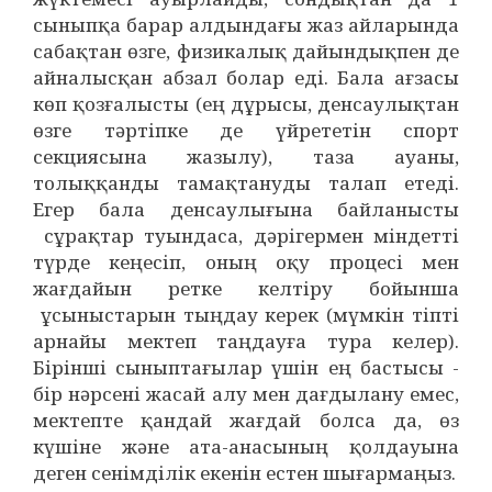
сыныпқа барар алдындағы жаз айларында
сабақтан өзге, физикалық дайындықпен де
айналысқан абзал болар еді. Бала ағзасы
көп қозғалысты (ең дұрысы, денсаулықтан
өзге тәртіпке де үйрететін спорт
секциясына жазылу), таза ауаны,
толыққанды тамақтануды талап етеді.
Егер бала денсаулығына байланысты
сұрақтар туындаса, дәрігермен міндетті
түрде кеңесіп, оның оқу процесі мен
жағдайын ретке келтіру бойынша
ұсыныстарын тыңдау керек (мүмкін тіпті
арнайы мектеп таңдауға тура келер).
Бірінші сыныптағылар үшін ең бастысы -
бір нәрсені жасай алу мен дағдылану емес,
мектепте қандай жағдай болса да, өз
күшіне және ата-анасының қолдауына
деген сенімділік екенін естен шығармаңыз.