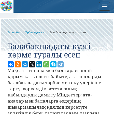
Нав
Басты бет
Тәрбие жұмысы
Балабақшадағы күзгі көрме...
Балабақшадағы күзгі
көрме туралы есеп
Мақсат : ата-ана мен бала арасындағы
қарым-қатынасты байыту, ата-аналарды
балабақшадағы тәрбие мен оқу үдерісіне
тарту, көркемдік-эстетикалық
қабылдауды дамыту.Міндеттер: ата-
аналар мен балаларға өздерінің
шығармашылық қиялын көрсетуге
мүмкіндік беру; таланттардың дамуына