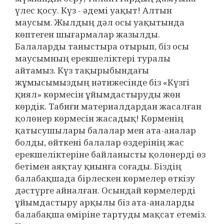
үлес қосу. Күз - әдемі уақыт! Алтын
маусым. Жылдың дәл осы уақытында
көптеген шығармалар жазылды.
Балаларды таныстыра отырып, біз осы
маусымның ерекшеліктері туралы
айтамыз. Күз тақырыбындағы
жұмысымыздың нәтижесінде біз «Күзгі
қиял» көрмесін ұйымдастыруды жөн
көрдік. Табиғи материалдардан жасалған
қолөнер көрмесін жасадық! Көрменің
қатысушылары балалар мен ата-аналар
болды, өйткені балалар өздерінің жас
ерекшеліктеріне байланысты қолөнерді өз
бетімен аяқтау қиынға соғады. Біздің
балабақшада бірлескен көрмелер өткізу
дәстүрге айналған. Осындай көрмелерді
ұйымдастыру арқылы біз ата-аналарды
балабақша өміріне тартуды мақсат етеміз.