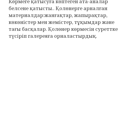
Көрмеге қатысуға көптеген ата-аналар
белсене қатысты.. Қолөнерге арналған
материалдар:жанғақтар, жапырақтар,
көкөністер мен жемістер, тұқымдар және
тағы басқалар. Қолөнер көрмесін суреттке
түсіріп галереяға орналастырдық.