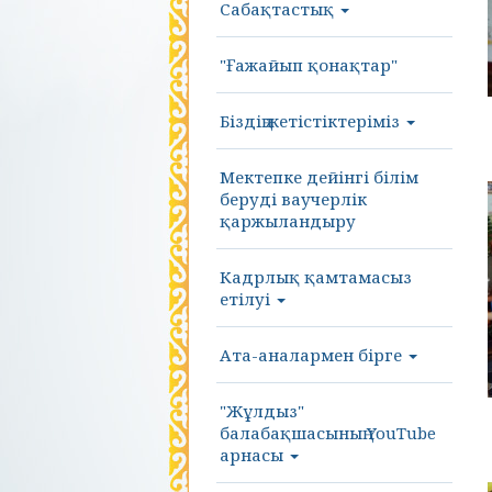
Сабақтастық
"Ғажайып қонақтар"
Біздің жетістіктеріміз
Мектепке дейінгі білім
беруді ваучерлік
қаржыландыру
Кадрлық қамтамасыз
етілуі
Ата-аналармен бірге
"Жұлдыз"
балабақшасының YouTube
арнасы