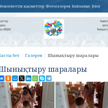
Мемлекеттік қызметтер
Фотогалерея
Байланыс
Блог
кшетау
Ақмол
дағы
қал
сы МҚКК
Көкшет
Басты бет
Галерея
Шынықтыру шаралары
Шынықтыру шаралары