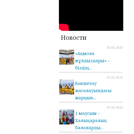
Новости
30.06.2026
«Ақмола
жұлдыздары» –
біздің...
01.06.2026
Көкшетау
жағалауындағы
жарқын...
01.06.2026
1 маусым –
Халықаралық
балаларды...