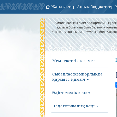
Жаңалықтар
Ашық бюджеттер
Ақмола облысы білім басқармасының Кө
қаласы бойынша білім бөлімінің жанын
Көкшетау қаласының "Жұлдыз" балабақша
Мемлекеттік қызмет
Сыбайлас жемқорлыққа
қарсы іс-қимыл
Әдістемелік кеңес
Педагогикалық кеңес