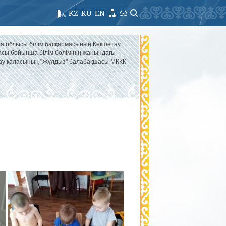
KZ
RU
EN
а облысы білім басқармасының Көкшетау
асы бойынша білім бөлімінің жанындағы
ау қаласының "Жұлдыз" балабақшасы МҚКК