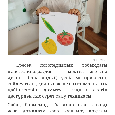
13.05.2026
Ересек логопедиялық тобындағы
пластилинография — мектеп жасына
дейінгі балалардың ұсақ моторикасын,
сөйлеу тілін, қиялын және шығармашылық
қабілеттерін дамытуға ықпал ететін
дәстүрден тыс сурет салу техникасы.
Сабақ барысында балалар пластилинді
жаю, домалату және жапсыру арқылы