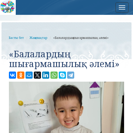
Нав
Басты бет
Жаңалықтар
«Балалардың шығармашылық әлемі»
«Балалардың
шығармашылық әлемі»