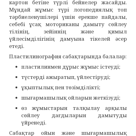
картон бетіне түрлі бейнелер жасайды.
Мұндай жұмыс түрі логопедиялық топ
тәрбиеленушілері үшін ерекше пайдалы,
себебі ұсақ моториканы дамыту сөйлеу
тілінің, зейіннің және қимыл
үйлесімділігінің дамуына тікелей әсер
етеді.
Пластилинография сабақтарында балалар:
пластилинмен дұрыс жұмыс істеуді;
түстерді ажыратып, үйлестіруді;
ұқыптылық пен төзімділікті;
шығармашылық ойларын жеткізуді;
өз жұмыстарын талқылау арқылы
сөйлеу дағдыларын дамытуды
үйренеді.
Сабақтар ойын және шығармашылық