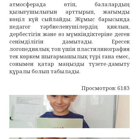
атмосферада өтіп, балалардың
қызығушылығын арттырып, жағымды
көңіл күй сыйлайды. Жұмыс барысында
педагог тәрбиеленушілердің қиялын,
дербестігін және өз мүмкіндіктеріне деген
сенімділігін дамытады. Ересек
логопедиялық топ үшін пластилинография
тек көркем шығармашылық түрі ғана емес,
сонымен қатар маңызды түзете-дамыту
құралы болып табылады.
Просмотров: 6183